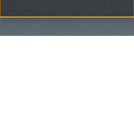
Willkommen zum letzten Teil unserer Copilot-
Erweiterungsreihe! In diesem Abschnitt werden wir uns
eingehend damit befassen, wie wir den M365 Copilot
mithilfe von Power Automate noch weiter ausbauen
können.
Bisher haben wir Copilot genutzt, um Daten abzufragen
und schreibende Tätigkeiten waren nur über ActionCards
möglich. Welche Möglichkeit bietet uns Power Automate
nun? Dort gibt es einen Auslöser namens "Flow über