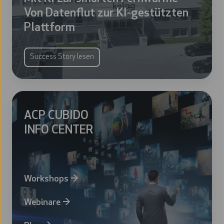
Von Datenflut zur KI-gestützten
KI-
Plattform
gestützten
Plattform
Success Story lesen
ACP CUBIDO
INFO CENTER
Workshops
→
Webinare
→