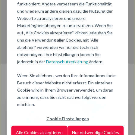
mit Microsoft, für
funktioniert. Andere verbessern die Funktionalität
effektive
und wiederum andere dienen dazu die Nutzung der
Datenanalyse.
Webseite zu analysieren und unsere
Marketingbemühungen zu unterstützen. Wenn Sie
auf „Alle Cookies akzeptieren“ klicken, erlauben Sie
Workshop Übersicht ->
uns die Verwendung aller Cookies, mit "Alle
ablehnen" verwenden wir nur die technisch
notwendigen. Ihre Einstellungen können Sie
jederzeit in der
Datenschutzerklärung
ändern.
Wenn Sie ablehnen, werden Ihre Informationen beim
Webinare
Besuch dieser Website nicht erfasst. Ein einzelnes
Cookie wird in Ihrem Browser verwendet, um daran
zu erinnern, dass Sie nicht nachverfolgt werden
Data
möchten.
Governance
&
Cookie Einstellungen
Data
Alle Cookies akzeptieren
Nur notwendige Cookies
Quality