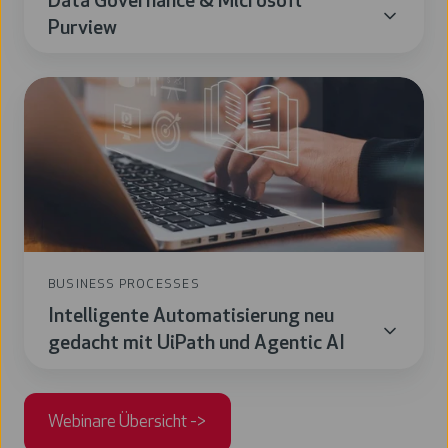
Data Governance & Microsoft
Purview
Intelligente
Automatisierung
neu
gedacht
mit
UiPath
und
Agentic
BUSINESS PROCESSES
AI
Intelligente Automatisierung neu
gedacht mit UiPath und Agentic AI
Webinare Übersicht ->