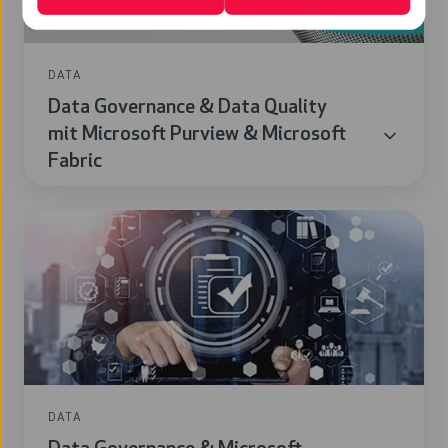
mit
Microsoft
Purview
DATA
&
Data Governance & Data Quality
Microsoft
mit Microsoft Purview & Microsoft
Fabric
Fabric
Data
Governance
&
Microsoft
Purview
DATA