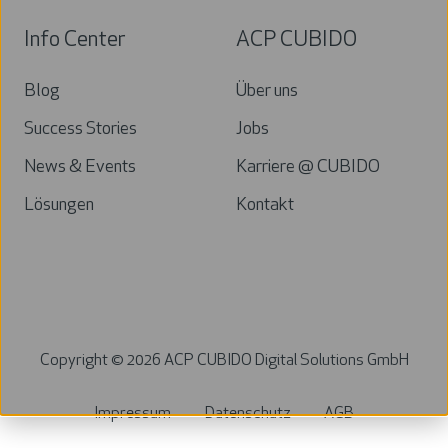
Info Center
ACP CUBIDO
Blog
Über uns
Success Stories
Jobs
News & Events
Karriere @ CUBIDO
Lösungen
Kontakt
Copyright ©
2026
ACP CUBIDO Digital Solutions GmbH
Impressum
Datenschutz
AGB