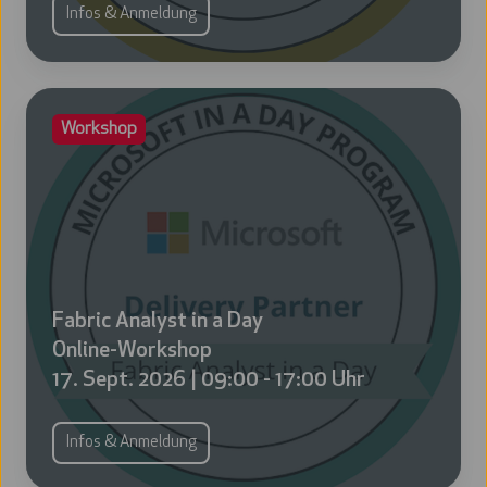
2026
Infos & Anmeldung
|
09:00
-
Fabric
Workshop
17:00
Analyst
Uhr
in
a
Day
Online-
Workshop
17.
Fabric Analyst in a Day
Sept.
Online-Workshop
2026
17. Sept. 2026 | 09:00 - 17:00 Uhr
|
09:00
Infos & Anmeldung
-