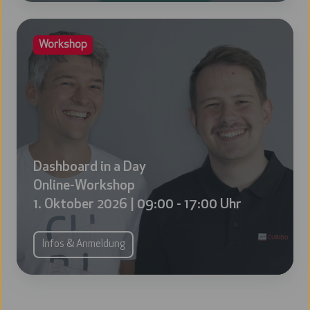
17:00
Uhr
Dashboard
Workshop
in
a
Day
Online-
Workshop
1.
Oktober
Dashboard in a Day
2026
Online-Workshop
|
1. Oktober 2026 | 09:00 - 17:00 Uhr
09:00
-
Infos & Anmeldung
17:00
Uhr