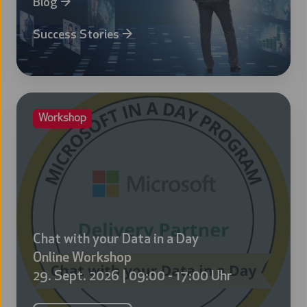
Blog
→
Success Stories
→
Chat
Workshop
with
your
Data
in
a
Day
Online
Chat with your Data in a Day
Workshop
Online Workshop
29.
29. Sept. 2026 | 09:00 - 17:00 Uhr
Sept.