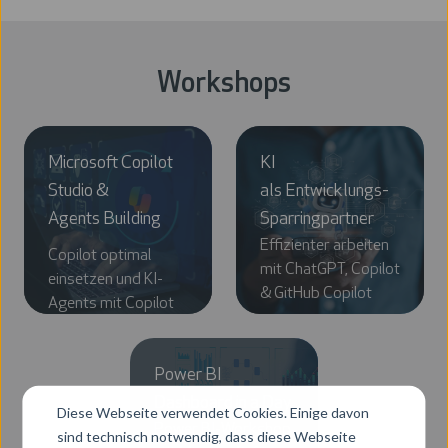
Workshops
Microsoft Copilot
KI
Studio &
als Entwicklungs-
Agents Building
Sparringpartner
Effizienter arbeiten
Copilot optimal
mit ChatGPT, Copilot
einsetzen und KI-
& GitHub Copilot
Agents mit Copilot
Studio entwickeln
Power BI
Dashboard in a Day
Diese Webseite verwendet Cookies. Einige davon
Power BI-Workshop
sind technisch notwendig, dass diese Webseite