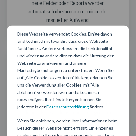
neue Felder oder Reports werden
automatisch übernommen – minimaler
manueller Aufwand.
Diese Webseite verwendet Cookies. Einige davon
sind technisch notwendig, dass diese Webseite
funktioniert. Andere verbessern die Funktionalität
und wiederum andere dienen dazu die Nutzung der
Webseite zu analysieren und unsere
Marketingbemühungen zu unterstützen. Wenn Sie
auf „Alle Cookies akzeptieren“ klicken, erlauben Sie
uns die Verwendung aller Cookies, mit "Alle
Nahtlose Integration
ablehnen" verwenden wir nur die technisch
notwendigen. Ihre Einstellungen können Sie
Als selbstgehosteter Connector direkt in
jederzeit in der
Datenschutzerklärung
ändern.
deinem Netzwerk installiert, integriert er
Wenn Sie ablehnen, werden Ihre Informationen beim
sich nahtlos in Purview und liefert SAP-
Besuch dieser Website nicht erfasst. Ein einzelnes
Metadaten in gängigen
Cookie wird in Ihrem Browser verwendet, um daran