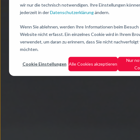
wir nur die technisch notwendigen. Ihre Einstellungen könne
jederzeit in der
Datenschutzerklärung
ändern.
Wenn Sie ablehnen, werden Ihre Informationen beim Besuch 
Website nicht erfasst. Ein einzelnes Cookie wird in Ihrem Br
verwendet, um daran zu erinnern, dass Sie nicht nachverfolg
möchten.
Nur n
Cookie Einstellungen
Alle Cookies akzeptieren
Co