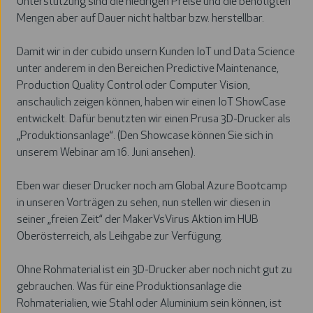
Unterstützung sind die niedrigen Preise und die benötigten
Mengen aber auf Dauer nicht haltbar bzw. herstellbar.
Damit wir in der cubido unsern Kunden IoT und Data Science
unter anderem in den Bereichen Predictive Maintenance,
Production Quality Control oder Computer Vision,
anschaulich zeigen können, haben wir einen IoT ShowCase
entwickelt. Dafür benutzten wir einen Prusa 3D-Drucker als
„Produktionsanlage“. (
Den Showcase können Sie sich in
unserem Webinar am 16. Juni ansehen
).
Eben war dieser Drucker noch am
Global Azure Bootcamp
in unseren Vorträgen zu sehen
, nun stellen wir diesen in
seiner „freien Zeit“ der MakerVsVirus Aktion im HUB
Oberösterreich, als Leihgabe zur Verfügung.
Ohne Rohmaterial ist ein 3D-Drucker aber noch nicht gut zu
gebrauchen. Was für eine Produktionsanlage die
Rohmaterialien, wie Stahl oder Aluminium sein können, ist