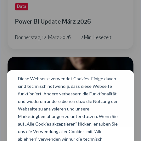
Data
Power BI Update März 2026
Donnerstag, 12. März 2026
2 Min. Lesezeit
Power
BI
Diese Webseite verwendet Cookies. Einige davon
Update
sind technisch notwendig, dass diese Webseite
Februar
funktioniert. Andere verbessern die Funktionalität
2026
und wiederum andere dienen dazu die Nutzung der
Webseite zu analysieren und unsere
Marketingbemühungen zu unterstützen. Wenn Sie
auf „Alle Cookies akzeptieren“ klicken, erlauben Sie
uns die Verwendung aller Cookies, mit "Alle
ablehnen" verwenden wir nur die technisch
Data