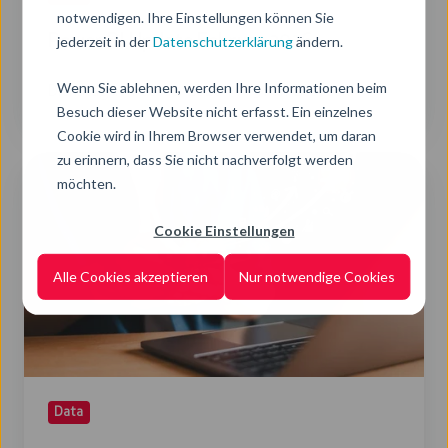
notwendigen. Ihre Einstellungen können Sie
Power BI Update Februar 2026
jederzeit in der
Datenschutzerklärung
ändern.
Wenn Sie ablehnen, werden Ihre Informationen beim
Dienstag, 17. Februar 2026
3 Min. Lesezeit
Besuch dieser Website nicht erfasst. Ein einzelnes
Cookie wird in Ihrem Browser verwendet, um daran
zu erinnern, dass Sie nicht nachverfolgt werden
Power
möchten.
BI
Update
Cookie Einstellungen
Jänner
Alle Cookies akzeptieren
Nur notwendige Cookies
2026
Data