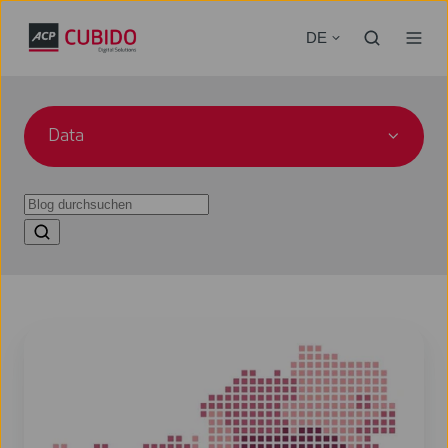
DE
Data
Power
BI
Update
Juli