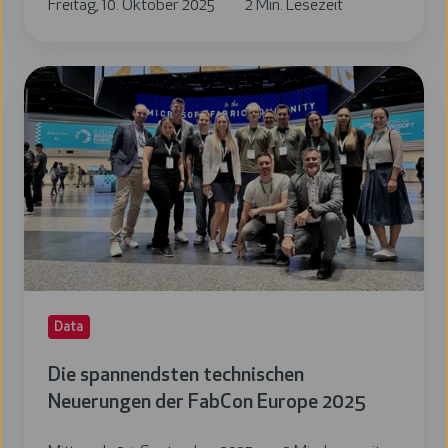
Freitag, 10. Oktober 2025
2 Min. Lesezeit
Die
spannendsten
technischen
Neuerungen
der
FabCon
Europe
2025
Data
Die spannendsten technischen
Neuerungen der FabCon Europe 2025