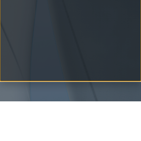
Am 17. September findet in Wien die "
Branchenkonferenz
Behörden
" statt. Die Konferenz widmet sich aktuellen
Trends rund um Digitalisierung, Innovationen und Strategien