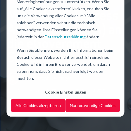
Business Processes
Marketingbemühungen zu unterstützen. Wenn Sie
auf „Alle Cookies akzeptieren“ klicken, erlauben Sie
Mit Robotic Process
uns die Verwendung aller Cookies, mit "Alle
ablehnen" verwenden wir nur die technisch
Automation (RPA) an
notwendigen. Ihre Einstellungen können Sie
jederzeit in der
Datenschutzerklärung
ändern.
die eGovernment
Wenn Sie ablehnen, werden Ihre Informationen beim
Spitze
Besuch dieser Website nicht erfasst. Ein einzelnes
Cookie wird in Ihrem Browser verwendet, um daran
zu erinnern, dass Sie nicht nachverfolgt werden
möchten.
von
Christoph Heichinger
2 Min. Lesezeit
Freitag, 30. August 2019
Cookie Einstellungen
Alle Cookies akzeptieren
Nur notwendige Cookies