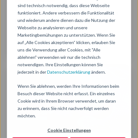
sind technisch notwendig, dass diese Webseite
Österreich
Wir sind erster UiPath Service Network
funktioniert. Andere verbessern die Funktionalität
und wiederum andere dienen dazu die Nutzung der
(USN) zertifizierter Partner in
Webseite zu analysieren und unsere
Österreich
Marketingbemühungen zu unterstützen. Wenn Sie
auf „Alle Cookies akzeptieren“ klicken, erlauben Sie
Freitag, 10. Juni 2022
1 Min. Lesezeit
uns die Verwendung aller Cookies, mit "Alle
ablehnen" verwenden wir nur die technisch
notwendigen. Ihre Einstellungen können Sie
10
jederzeit in der
Datenschutzerklärung
ändern.
Use
Cases
Wenn Sie ablehnen, werden Ihre Informationen beim
für
Besuch dieser Website nicht erfasst. Ein einzelnes
Cookie wird in Ihrem Browser verwendet, um daran
RPA,
zu erinnern, dass Sie nicht nachverfolgt werden
die
möchten.
HR-
Abteilungen
Cookie Einstellungen
den