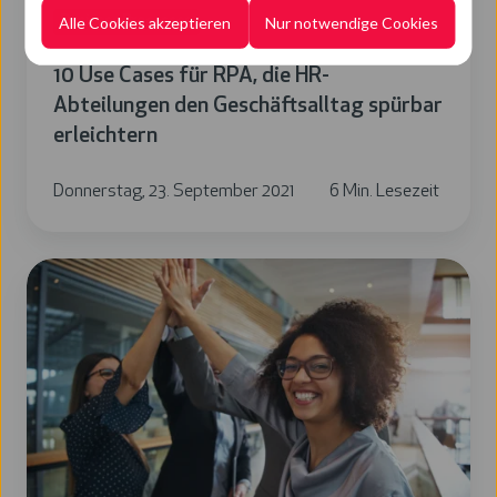
Alle Cookies akzeptieren
Nur notwendige Cookies
Business Processes
Geschäftsalltag
spürbar
10 Use Cases für RPA, die HR-
erleichtern
Abteilungen den Geschäftsalltag spürbar
erleichtern
Donnerstag, 23. September 2021
6 Min. Lesezeit
7
Vorteile
von
Robotic
Process
Automation
(RPA)
für