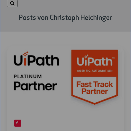
Posts von Christoph Heichinger
Vom
Fast
Track
zum
Platinum
Partner:
Unser
gemeinsamer
Weg
mit
AI