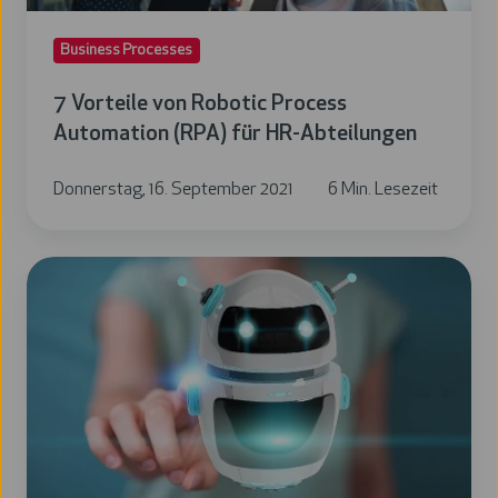
HR-
Business Processes
Abteilungen
7 Vorteile von Robotic Process
Automation (RPA) für HR-Abteilungen
Donnerstag, 16. September 2021
6 Min. Lesezeit
Gleich
automatisieren
oder
doch
vorher
optimieren?
Das
ist