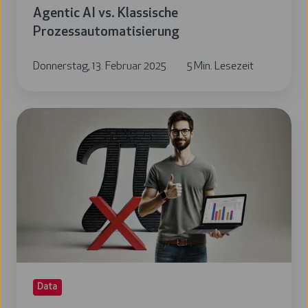
Agentic AI vs. Klassische
Prozessautomatisierung
Donnerstag, 13. Februar 2025
5 Min. Lesezeit
Daumen
mal
PI
-
echt
jetzt?
Wie
moderne
Analyticslösungen
Data
das