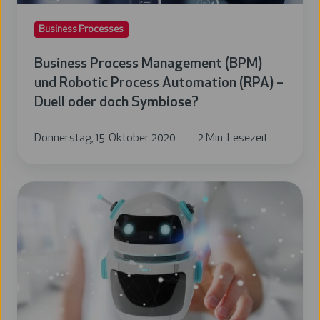
(RPA)
Business Processes
–
Duell
Business Process Management (BPM)
oder
und Robotic Process Automation (RPA) –
doch
Duell oder doch Symbiose?
Symbiose?
Donnerstag, 15. Oktober 2020
2 Min. Lesezeit
Was
ist Intelligent Process Automation
(IPA) oder Hyperautomation?