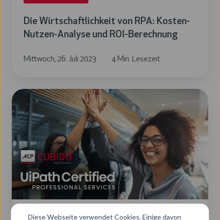
Berechnung
Die Wirtschaftlichkeit von RPA: Kosten-
Nutzen-Analyse und ROI-Berechnung
Mittwoch, 26. Juli 2023
4 Min. Lesezeit
Wir
sind
erster
UiPath
Service
Network
(USN)
zertifizierter
Partner
Diese Webseite verwendet Cookies. Einige davon
Business Processes
in