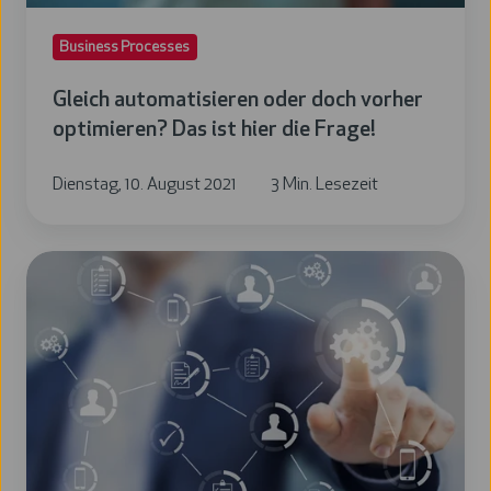
hier
Business Processes
die
Frage!
Gleich automatisieren oder doch vorher
optimieren? Das ist hier die Frage!
Dienstag, 10. August 2021
3 Min. Lesezeit
Business
Process
Management
(BPM)
und
Robotic
Process
Automation