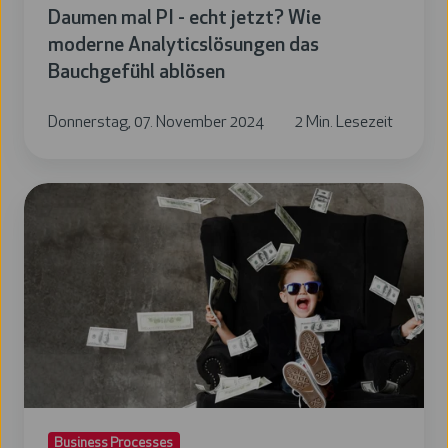
Bauchgefühl
Daumen mal PI - echt jetzt? Wie
ablösen
moderne Analyticslösungen das
Bauchgefühl ablösen
Donnerstag, 07. November 2024
2 Min. Lesezeit
Die
Wirtschaftlichkeit
von
RPA:
Kosten-
Nutzen-
Analyse
und
ROI-
Business Processes