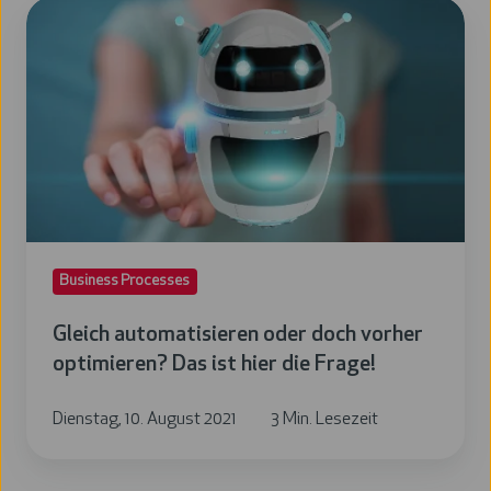
Gleich
automatisieren
oder
doch
vorher
optimieren?
Das
ist
hier
Business Processes
die
Frage!
Gleich automatisieren oder doch vorher
optimieren? Das ist hier die Frage!
Dienstag, 10. August 2021
3 Min. Lesezeit