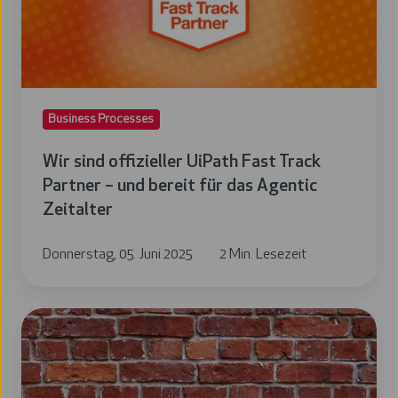
Track
Partner
–
und
Business Processes
bereit
für
Wir sind offizieller UiPath Fast Track
das
Partner – und bereit für das Agentic
Agentic
Zeitalter
Zeitalter
Donnerstag, 05. Juni 2025
2 Min. Lesezeit
Das
Fundament
des
Erfolgs