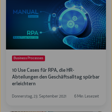
Use
Cases
für
RPA,
die
HR-
Abteilungen
den
Business Processes
Geschäftsalltag
spürbar
10 Use Cases für RPA, die HR-
erleichtern
Abteilungen den Geschäftsalltag spürbar
erleichtern
Donnerstag, 23. September 2021
6 Min. Lesezeit