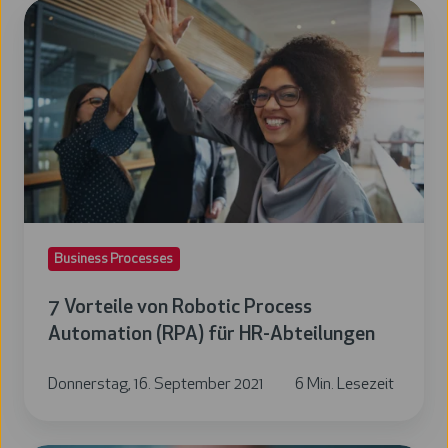
7
Vorteile
von
Robotic
Process
Automation
(RPA)
für
HR-
Business Processes
Abteilungen
7 Vorteile von Robotic Process
Automation (RPA) für HR-Abteilungen
Donnerstag, 16. September 2021
6 Min. Lesezeit