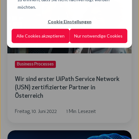
erster
möchten.
UiPath
Cookie Einstellungen
Service
Network
Alle Cookies akzeptieren
Nur notwendige Cookies
(USN)
zertifizierter
Partner
Business Processes
in
Österreich
Wir sind erster UiPath Service Network
(USN) zertifizierter Partner in
Österreich
Freitag, 10. Juni 2022
1 Min. Lesezeit
10