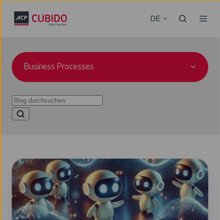
DE
Business Processes
Meet
Your
AI
Coworker