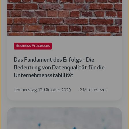
-
Die
Bedeutung
von
Datenqualität
Business Processes
für
die
Das Fundament des Erfolgs - Die
Unternehmensstabilität
Bedeutung von Datenqualität für die
Unternehmensstabilität
Donnerstag, 12. Oktober 2023
2 Min. Lesezeit
Road
to
Automation