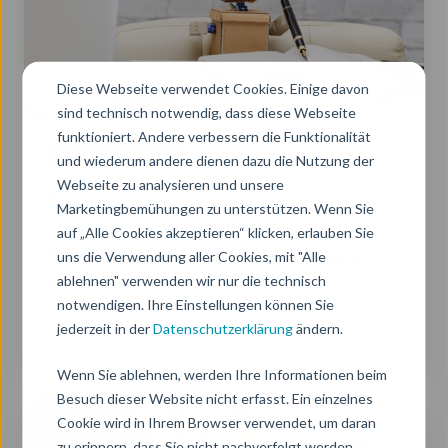
durch
Technologie
ihre
Diese Webseite verwendet Cookies. Einige davon
Finanzen
sind technisch notwendig, dass diese Webseite
optimieren
funktioniert. Andere verbessern die Funktionalität
Business Processes
können
und wiederum andere dienen dazu die Nutzung der
Webseite zu analysieren und unsere
Prozessautomatisierung im
Marketingbemühungen zu unterstützen. Wenn Sie
Controlling: Wie Unternehmen durch
auf „Alle Cookies akzeptieren“ klicken, erlauben Sie
uns die Verwendung aller Cookies, mit "Alle
Technologie ihre Finanzen optimieren
ablehnen" verwenden wir nur die technisch
können
notwendigen. Ihre Einstellungen können Sie
jederzeit in der
Datenschutzerklärung
ändern.
Donnerstag, 04. Mai 2023
4 Min. Lesezeit
Wenn Sie ablehnen, werden Ihre Informationen beim
Besuch dieser Website nicht erfasst. Ein einzelnes
Wir
Cookie wird in Ihrem Browser verwendet, um daran
sind
zu erinnern, dass Sie nicht nachverfolgt werden