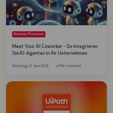
-
So
integrieren
Sie
KI-
Business Processes
Agenten
in
Meet Your AI Coworker - So integrieren
Ihr
Sie KI-Agenten in Ihr Unternehmen
Unternehmen
Dienstag, 17. Juni 2025
4 Min. Lesezeit
Wir
sind
offizieller
UiPath
Fast