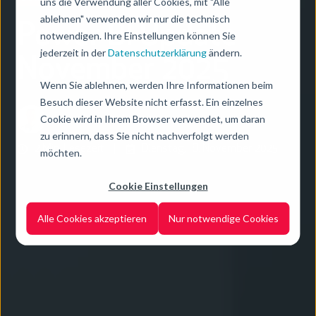
uns die Verwendung aller Cookies, mit "Alle
ablehnen" verwenden wir nur die technisch
Power BI Update
notwendigen. Ihre Einstellungen können Sie
jederzeit in der
Datenschutzerklärung
ändern.
November 2025
Wenn Sie ablehnen, werden Ihre Informationen beim
Besuch dieser Website nicht erfasst. Ein einzelnes
Cookie wird in Ihrem Browser verwendet, um daran
von
Fabian Enzlberger
zu erinnern, dass Sie nicht nachverfolgt werden
2 Min. Lesezeit
Dienstag, 18. November 2025
möchten.
Cookie Einstellungen
Alle Cookies akzeptieren
Nur notwendige Cookies