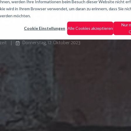
hnen, werden Ihre Informationen beim Besuch dieser Website nicht erfa
kie wird in Ihrem Browser verwendet, um daran zu erinnern, dass Sie nic
nsstabilität
 werden möchten.
Nur 
Cookie Einstellungen
Alle Cookies akzeptieren
C
zeit
Donnerstag, 12. Oktober 2023