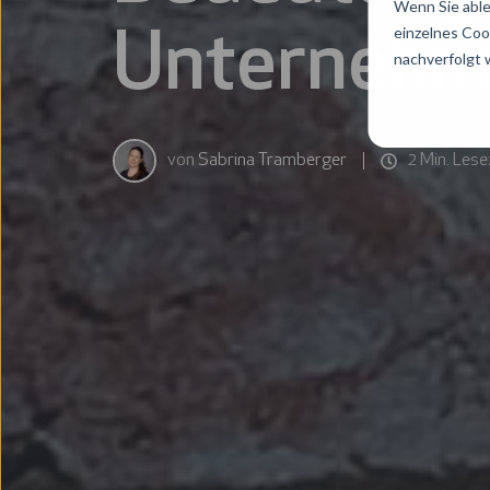
Wenn Sie able
einzelnes Coo
Unternehme
nachverfolgt
von
Sabrina Tramberger
2 Min. Lese