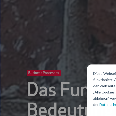
Business Processes
Diese Webseit
funktioniert.
Das Fundam
der Webseite 
„Alle Cookies 
ablehnen" ver
der
Datenschu
Bedeutung 