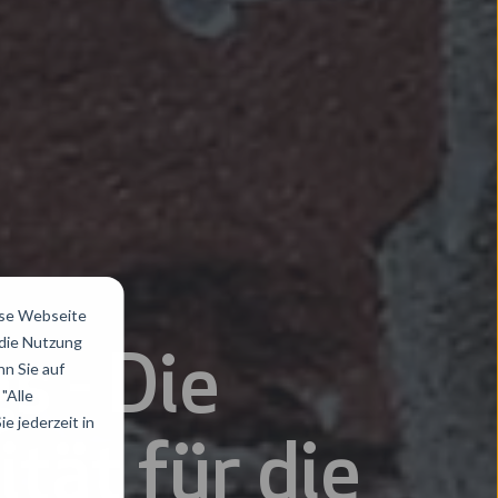
ese Webseite
 die Nutzung
s - Die
n Sie auf
"Alle
e jederzeit in
tät für die