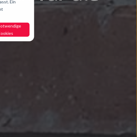
sst. Ein
ht
notwendige
ookies