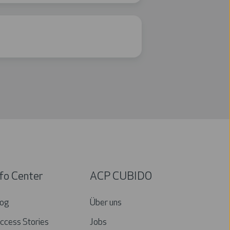
nfo Center
ACP CUBIDO
og
Über uns
ccess Stories
Jobs