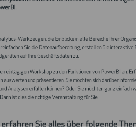
werBI.
alytics-Werkzeugen, die Einblicke in alle Bereiche Ihrer Organis
reinfachen Sie die Datenaufbereitung, erstellen Sie interaktive
dgeräten auf Ihre Geschäftsdaten zu.
en eintägigen Workshop zu den Funktionen von PowerBI an. Erfah
auswerten und präsentieren. Sie möchten sich darüber informier
nd Analysen erfüllen können? Oder Sie möchten ganz einfach wis
n ist dies die richtige Veranstaltung für Sie.
erfahren Sie alles über folgende The