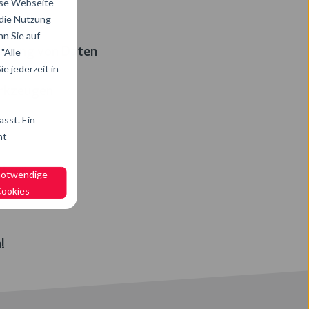
ese Webseite
 die Nutzung
n Sie auf
eitung von Daten
"Alle
e jederzeit in
erkzeugen
sst. Ein
ht
utzer
notwendige
ookies
!