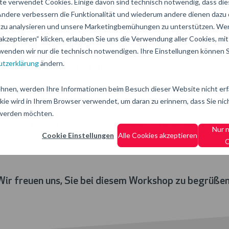
e verwendet Cookies. Einige davon sind technisch notwendig, dass di
egeln und Kennzahlen (KPIs)
 Andere verbessern die Funktionalität und wiederum andere dienen dazu
zu analysieren und unsere Marketingbemühungen zu unterstützen. Wen
chiedlichsten Datenquellen sowie Import und Aufber
akzeptieren“ klicken, erlauben Sie uns die Verwendung aller Cookies, mit 
wenden wir nur die technisch notwendigen. Ihre Einstellungen können Si
tzerklärung
ändern.
g von Daten mit leistungsstarken Visualisierungsw
hnen, werden Ihre Informationen beim Besuch dieser Website nicht erfa
ichte in leicht verständlichen Layouts
kie wird in Ihrem Browser verwendet, um daran zu erinnern, dass Sie nic
 werden möchten.
boards für andere Teammitglieder oder externe Ben
Nur 
Cookie Einstellungen
Alle Cookies akzeptieren
C
Wir freuen uns, Sie bei diesem Workshop zu begrüßen