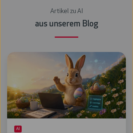
Artikel zu AI
aus unserem Blog
Agentic
Easter
Wrap-
Up:
Der
AI-
powered
Osterhase
AI