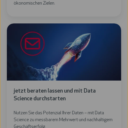
ökonomischen Zielen.
jetzt
beraten
lassen
und
mit
Data
Science
durchstarten
jetzt beraten lassen und mit Data
Science durchstarten
Nutzen Sie das Potenzial Ihrer Daten – mit Data
Science zu messbarem Mehrwert und nachhaltigem
Geschäftserfolg.