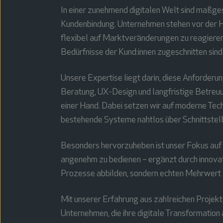
In einer zunehmend digitalen Welt sind maßg
Kundenbindung. Unternehmen stehen vor der He
flexibel auf Marktveränderungen zu reagieren.
Bedürfnisse der Kund:innen zugeschnitten si
Unsere Expertise liegt darin, diese Anforderun
Beratung, UX-Design und langfristige Betreuun
einer Hand. Dabei setzen wir auf moderne Tech
bestehende Systeme nahtlos über Schnittstell
Besonders hervorzuheben ist unser Fokus auf Be
angenehm zu bedienen – ergänzt durch innovati
Prozesse abbilden, sondern echten Mehrwert 
Mit unserer Erfahrung aus zahlreichen Projekte
Unternehmen, die ihre digitale Transformation