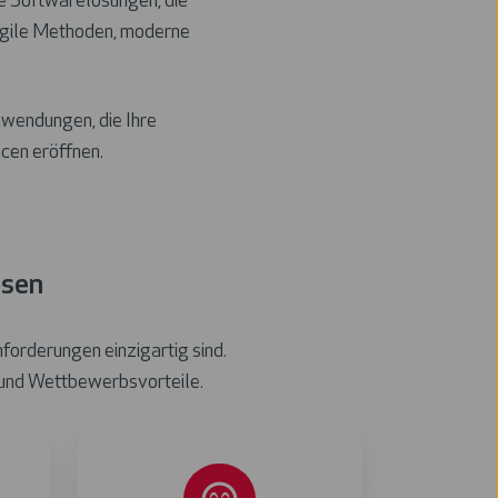
e Softwarelösungen, die
 agile Methoden, moderne
nwendungen, die Ihre
cen eröffnen.
ssen
orderungen einzigartig sind.
z und Wettbewerbsvorteile.