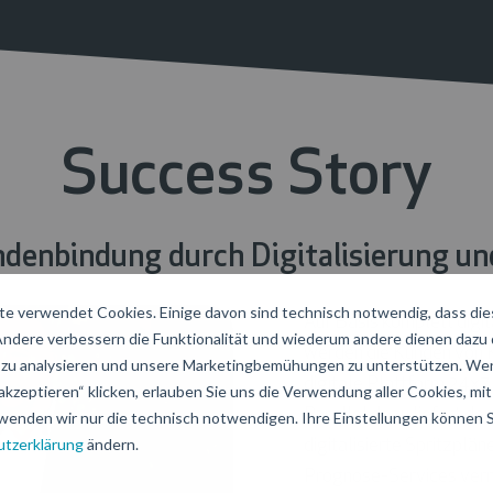
Success Story
denbindung durch Digitalisierung un
e verwendet Cookies. Einige davon sind technisch notwendig, dass di
Auf Basis komplett digi
 Andere verbessern die Funktionalität und wiederum andere dienen dazu
werden die Kunden von 
zu analysieren und unsere Marketingbemühungen zu unterstützen. Wen
digitale Plattform 24x7 
akzeptieren“ klicken, erlauben Sie uns die Verwendung aller Cookies, mit 
Parallel dazu liefert d
wenden wir nur die technisch notwendigen. Ihre Einstellungen können Si
tzerklärung
ändern.
digitalisierte Spritzpläne
Prognose-Services verne