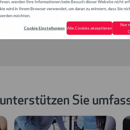
hnen, werden Ihre Informationen beim Besuch dieser Website nicht erfa
werden.
kie wird in Ihrem Browser verwendet, um daran zu erinnern, dass Sie nic
 werden möchten.
Nur 
ganze S
Cookie Einstellungen
Alle Cookies akzeptieren
C
 unterstützen Sie umfas