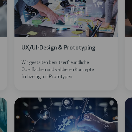
UX/UI-Design & Prototyping
Wir gestalten benutzerfreundliche
Oberflächen und validieren Konzepte
frühzeitig mit Prototypen.
Sp
wir
übe
Ihr