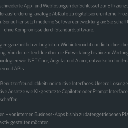
eschneiderte App- und Weblösungen der Schlüssel zur Effizienz
rausforderung, analoge Abläufe zu digitalisieren, interne Proz
 Genau hier setzt moderne Softwareentwicklung an: Sie schafft 
nd – ohne Kompromisse durch Standardsoftware.
gen ganzheitlich zu begleiten. Wir bieten nicht nur die technis
g. Von der ersten Idee über die Entwicklung bis hin zur Wartung
nologien wie .NET Core, Angular und Azure, entwickeln cloud-na
en und APIs.
nutzerfreundlichkeit und intuitive Interfaces. Unsere Lösungen 
ve Ansätze wie KI-gestützte Copiloten oder Prompt Interfaces. 
schaffen.
n – von internen Business-Apps bis hin zu datengetriebenen Plat
 aktiv gestalten möchten.