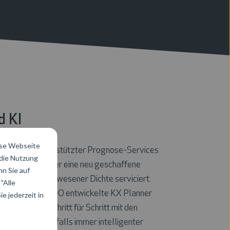
d KI
ese Webseite
talisierter, KI-gestützter Prognose-Services
 die Nutzung
Kwizda Agro über eine neu geschaffene
n Sie auf
in noch nie dagewesener Dichte serviciert.
"Alle
er mit ACP CUBIDO entwickelte KX Planner
e jederzeit in
, welche sich Schritt für Schritt mit den
tzen und ebenfalls immer intelligenter