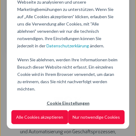
Webseite zu analysieren und unsere
Data
Marketingbemühungen zu unterstützen. Wenn Sie
auf „Alle Cookies akzeptieren“ klicken, erlauben Sie
SQL-Datenbank in Microsoft Fabric:
uns die Verwendung aller Cookies, mit "Alle
Optimiert OLTP-Workloads
ablehnen" verwenden wir nur die technisch
notwendigen. Ihre Einstellungen können Sie
Freitag, 29. November 2024
2 Min. Lesezeit
jederzeit in der
Datenschutzerklärung
ändern.
Wenn Sie ablehnen, werden Ihre Informationen beim
Besuch dieser Website nicht erfasst. Ein einzelnes
Cookie wird in Ihrem Browser verwendet, um daran
zu erinnern, dass Sie nicht nachverfolgt werden
möchten.
Cookie Einstellungen
Alle Cookies akzeptieren
Nur notwendige Cookies
ACP CUBIDO ist Spezialist für die Optimierung
und Automatisierung von Geschäftsprozessen,