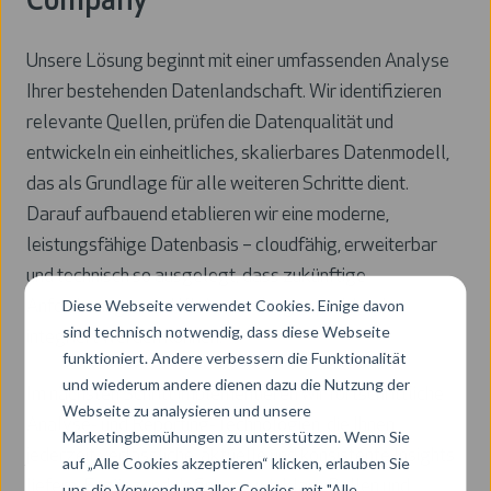
Company
Unsere Lösung beginnt mit einer umfassenden Analyse
Ihrer bestehenden Datenlandschaft. Wir identifizieren
relevante Quellen, prüfen die Datenqualität und
entwickeln ein einheitliches, skalierbares Datenmodell,
das als Grundlage für alle weiteren Schritte dient.
Darauf aufbauend etablieren wir eine moderne,
leistungsfähige Datenbasis – cloudfähig, erweiterbar
und technisch so ausgelegt, dass zukünftige
Diese Webseite verwendet Cookies. Einige davon
Anforderungen und KI‑Anwendungen problemlos
sind technisch notwendig, dass diese Webseite
integriert werden können.
funktioniert. Andere verbessern die Funktionalität
und wiederum andere dienen dazu die Nutzung der
Im nächsten Schritt implementieren wir fortschrittliche
Webseite zu analysieren und unsere
Analyse‑ und Reporting‑Technologien, die Ihnen
Marketingbemühungen zu unterstützen. Wenn Sie
jederzeit verlässliche, aktuelle und konsistente Insights
auf „Alle Cookies akzeptieren“ klicken, erlauben Sie
liefern. Ergänzend definieren wir klare Rollen und
uns die Verwendung aller Cookies, mit "Alle