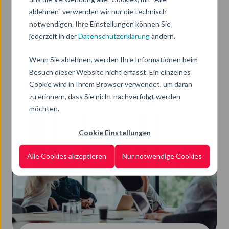
ablehnen" verwenden wir nur die technisch
Verantwortlichkeiten, um Datenprozesse transparent,
notwendigen. Ihre Einstellungen können Sie
sicher und effizient zu gestalten.
jederzeit in der
Datenschutzerklärung
ändern.
Das Ergebnis: eine zukunftssichere, skalierbare
Wenn Sie ablehnen, werden Ihre Informationen beim
Datenstrategie, die Ihr Unternehmen befähigt, schneller
Besuch dieser Website nicht erfasst. Ein einzelnes
zu entscheiden, Risiken zu reduzieren und neue
Cookie wird in Ihrem Browser verwendet, um daran
Geschäftspotenziale gezielt zu erschließen.
zu erinnern, dass Sie nicht nachverfolgt werden
möchten.
Cookie Einstellungen
Alle Cookies akzeptieren
Nur notwendige Cookies