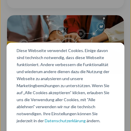
Diese Webseite verwendet Cookies. Einige davon
sind technisch notwendig, dass diese Webseite
funktioniert. Andere verbessern die Funktionalität
und wiederum andere dienen dazu die Nutzung der
Webseite zu analysieren und unsere
Awareness-Workshops &Change
Marketingbemühungen zu unterstützen. Wenn Sie
Management
auf „Alle Cookies akzeptieren“ klicken, erlauben Sie
uns die Verwendung aller Cookies, mit "Alle
ablehnen" verwenden wir nur die technisch
Wir sensibilisieren Ihre Mitarbeitenden für das
notwendigen. Ihre Einstellungen können Sie
Thema Datenverantwortung und begleiten die
jederzeit in der
Datenschutzerklärung
ändern.
organisatorische Verankerung.