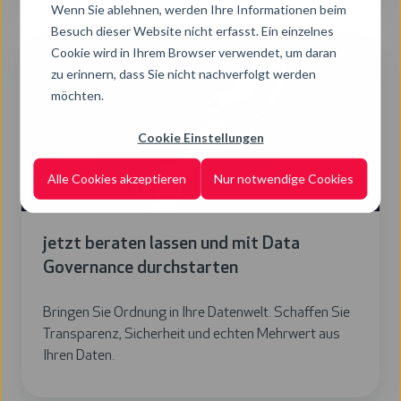
Wenn Sie ablehnen, werden Ihre Informationen beim
Besuch dieser Website nicht erfasst. Ein einzelnes
jetzt
Cookie wird in Ihrem Browser verwendet, um daran
beraten
zu erinnern, dass Sie nicht nachverfolgt werden
lassen
möchten.
und
Cookie Einstellungen
mit
Data
Alle Cookies akzeptieren
Nur notwendige Cookies
Governance
durchstarten
jetzt beraten lassen und mit Data
Governance durchstarten
Bringen Sie Ordnung in Ihre Datenwelt. Schaffen Sie
Transparenz, Sicherheit und echten Mehrwert aus
Ihren Daten.