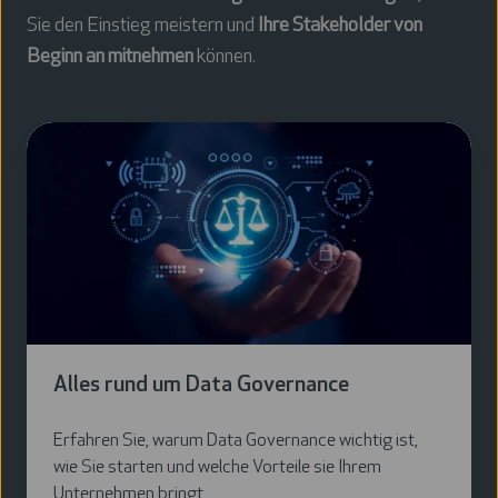
Sie den Einstieg meistern und
Ihre Stakeholder von
Beginn an mitnehmen
können.
Alles
rund
um
Data
Governance
Alles rund um Data Governance
Erfahren Sie, warum Data Governance wichtig ist,
wie Sie starten und welche Vorteile sie Ihrem
Unternehmen bringt.