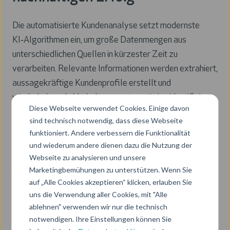
Die automatisierte Kundenanalyse setzt modernste
KI‑Algorithmen ein, um große Datenmengen aus
unterschiedlichen Quellen in kürzester Zeit zu
verarbeiten. Relevante Informationen werden extrahiert,
aussagekräftige Kundenprofile erstellt und
wiederkehrende Verhaltensmuster präzise identifiziert.
Diese Webseite verwendet Cookies. Einige davon
sind technisch notwendig, dass diese Webseite
Die Lösung liefert nicht nur historische
funktioniert. Andere verbessern die Funktionalität
Auswertungen, sondern auch vorausschauende
und wiederum andere dienen dazu die Nutzung der
Datenanalysen, die zukünftige Trends und
Webseite zu analysieren und unsere
Kaufentscheidungen zuverlässig prognostizieren.
Marketingbemühungen zu unterstützen. Wenn Sie
auf „Alle Cookies akzeptieren“ klicken, erlauben Sie
Dadurch profitieren Sie von klaren Insights, mit denen
uns die Verwendung aller Cookies, mit "Alle
Marketingkampagnen gezielt ausgerichtet, Angebote
ablehnen" verwenden wir nur die technisch
personalisiert und Kundenbedürfnisse frühzeitig erkannt
notwendigen. Ihre Einstellungen können Sie
werden – ganz ohne zusätzlichen manuellen Aufwand.