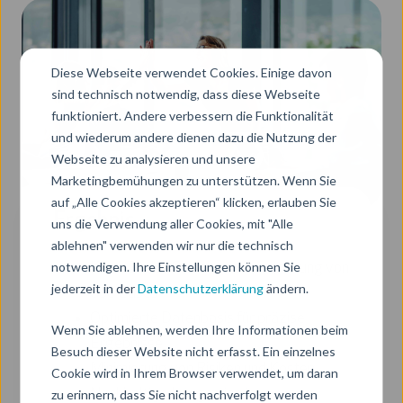
Diese Webseite verwendet Cookies. Einige davon
sind technisch notwendig, dass diese Webseite
funktioniert. Andere verbessern die Funktionalität
und wiederum andere dienen dazu die Nutzung der
Webseite zu analysieren und unsere
Marketingbemühungen zu unterstützen. Wenn Sie
auf „Alle Cookies akzeptieren“ klicken, erlauben Sie
Ergebnis
uns die Verwendung aller Cookies, mit "Alle
ablehnen" verwenden wir nur die technisch
notwendigen. Ihre Einstellungen können Sie
Klare Zieldefinition und Priorisierung von
jederzeit in der
Datenschutzerklärung
ändern.
Use Cases
Optimierte Datenbasis für präzise
Wenn Sie ablehnen, werden Ihre Informationen beim
Ergebnisse
Besuch dieser Website nicht erfasst. Ein einzelnes
Minimierung von Risiken und Kosten
Cookie wird in Ihrem Browser verwendet, um daran
Nachhaltige Integration in
zu erinnern, dass Sie nicht nachverfolgt werden