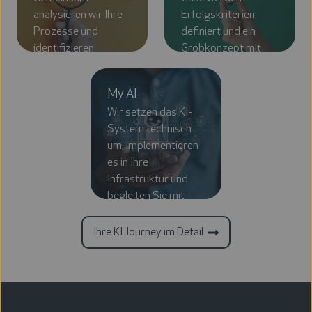
analysieren wir Ihre
Erfolgskriterien
Prozesse und
definiert und ein
identifizieren
Grobkonzept mit
vielversprechende
Architekturvorschlag,
Anwendungsfälle im
Zeitplan und
My AI
Unternehmen.
Angebot entwickelt.
Wir setzen das KI-
System technisch
um, implementieren
es in Ihre
Infrastruktur und
begleiten Sie mit
laufender Betreuung
und Optimierung.
Ihre KI Journey im Detail