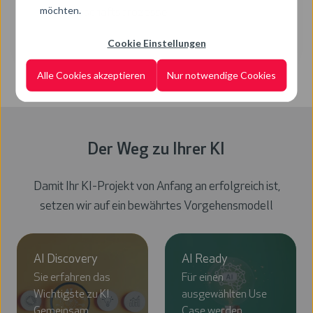
möchten.
Geschäftsprozesse
Cookie Einstellungen
Alle Cookies akzeptieren
Nur notwendige Cookies
Der Weg zu Ihrer KI
Damit Ihr KI-Projekt von Anfang an erfolgreich ist,
setzen wir auf ein bewährtes Vorgehensmodell
AI Discovery
AI Ready
Sie erfahren das
Für einen
Wichtigste zu KI.
ausgewählten Use
Gemeinsam
Case werden