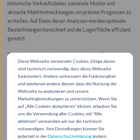
historische Verkaufsdaten, saisonale Muster und
aktuelle Marktentwicklungen, um präzise Prognosen zu
erstellen. Auf Basis dieser Analysen werden optimale
Bestellmengen berechnet und die Lagerfläche effizient
genutzt.
Die Lösung erkennt frühzeitig potenzielle Engpässe
Diese Webseite verwendet Cookies. Einige davon
oder Überbestände und schlägt proaktive Maßnahmen
sind technisch notwendig, dass diese Webseite
vor. Durch die Integration in bestehende Systeme erfolgt
funktioniert. Andere verbessern die Funktionalität
die Umsetzung nahtlos und ohne komplexe
und wiederum andere dienen dazu die Nutzung der
Umstellungen. Das Ergebnis: eine dynamische,
Webseite zu analysieren und unsere
Marketingbemühungen zu unterstützen. Wenn Sie
datengetriebene Lagerstrategie, die Kosten senkt,
auf „Alle Cookies akzeptieren“ klicken, erlauben Sie
Liquidität verbessert und Ihre Kundenzufriedenheit
uns die Verwendung aller Cookies, mit "Alle
steigert.
ablehnen" verwenden wir nur die technisch
notwendigen. Ihre Einstellungen können Sie
jederzeit in der
Datenschutzerklärung
ändern.