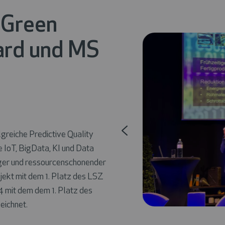
 Green
ard und MS
lgreiche
Predictive Quality
e
IoT
,
BigData
,
KI
und
Data
ger und ressourcenschonender
jekt mit dem 1. Platz des LSZ
 mit dem dem 1. Platz des
eichnet.