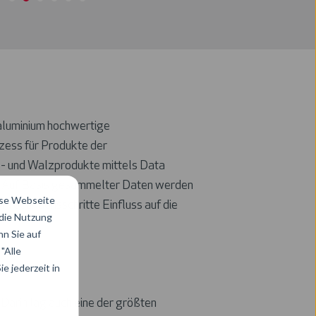
aluminium hochwertige
zess für Produkte der
ss- und Walzprodukte mittels Data
en. Auf Basis gesammelter Daten werden
ese Webseite
roduktionsschritte Einfluss auf die
 die Nutzung
n Sie auf
"Alle
e jederzeit in
Darin lag auch eine der größten