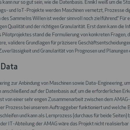
kann nur so gut sein, wie die Datenbasis. Ennikl weiß um die St
rungs- und IoT-Projekte werden Maschinen vernetzt, Prozesse dig
es Sammelns Willen ist weder sinnvoll noch zielführend.“ Für e
tigen Qualität und der richtigen Granularität. Erst dann kann die 
ilotprojektes stand die Formulierung von konkreten Fragen, di
ere, validere Grundlagen für präzisere Geschäftsentscheidunge
, Zuverlässigkeit und Granularität von Prognosen und Planungen
 Data
ering zur Anbindung von Maschinen sowie Data-Engineering, u
n anschließend auf der Datenbasis auf, um die erforderlichen Er
 ist von einer sehr engen Zusammenarbeit zwischen dem AMAG
 der Prozess bei unserem Auftraggeber funktioniert und welche 
chleifen und kann als Lernprozess (durchaus für beide Seiten) b
er IT-Abteilung der AMAG wäre das Projekt nicht realisierbar 