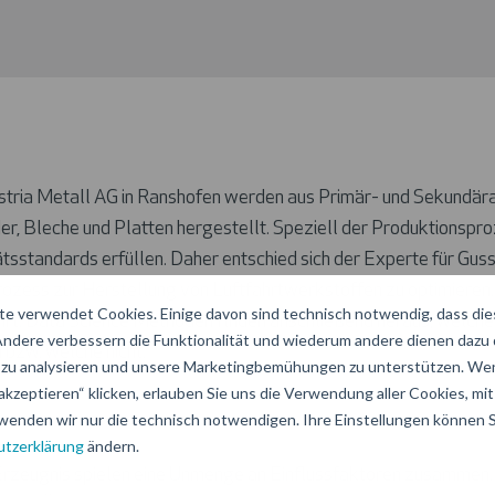
ria Metall AG in Ranshofen werden aus Primär- und Sekundär
, Bleche und Platten hergestellt. Speziell der Produktionspro
ätsstandards erfüllen. Daher entschied sich der Experte für Gu
Prozess zur Herstellung von Luftfahrtwerkstoffen zu optimier
e verwendet Cookies. Einige davon sind technisch notwendig, dass di
t. Data Science Methoden finden anschließend heraus, welche P
 Andere verbessern die Funktionalität und wiederum andere dienen dazu
 bzw. welche nicht.
zu analysieren und unsere Marketingbemühungen zu unterstützen. Wen
akzeptieren“ klicken, erlauben Sie uns die Verwendung aller Cookies, mit 
wenden wir nur die technisch notwendigen. Ihre Einstellungen können Si
tzerklärung
ändern.
rzeugnis spielen eine Unmenge an Einflussfaktoren zusammen. 