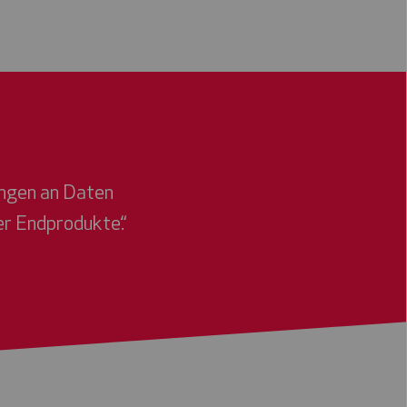
engen an Daten
er Endprodukte.“