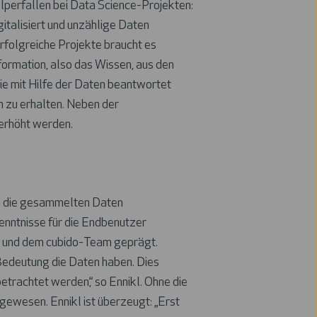
olperfallen bei Data Science-Projekten:
italisiert und unzählige Daten
rfolgreiche Projekte braucht es
Information, also das Wissen, aus den
e mit Hilfe der Daten beantwortet
n zu erhalten. Neben der
 erhöht werden.
m die gesammelten Daten
kenntnisse für die Endbenutzer
- und dem cubido-Team geprägt.
Bedeutung die Daten haben. Dies
etrachtet werden,“ so Ennikl. Ohne die
gewesen. Ennikl ist überzeugt: „Erst