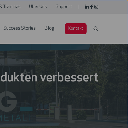
& Trainings
Über Uns
Support
Success Stories
Blog
Kontakt
odukten verbessert