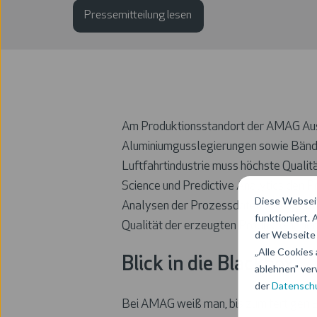
Pressemitteilung lesen
Am Produktionsstandort der AMAG Aust
Aluminiumgusslegierungen sowie Bänder
Luftfahrtindustrie muss höchste Qualit
Science und Predictive Analytics den 
Diese Webseit
Analysen der Prozessdaten durchgeführ
funktioniert.
Qualität der erzeugten Produkte haben
der Webseite 
„Alle Cookies 
Blick in die Blackbox
ablehnen" ver
der
Datenschu
Bei AMAG weiß man, bis zum fertigen E