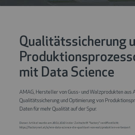
Qualitätssicherung 
Produktionsprozess
mit Data Science
AMAG, Hersteller von Guss- und Walzprodukten aus Alu
Qualitätssicherung und Optimierung von Produktionsp
Daten für mehr Qualität auf der Spur.
Dieser Artikel wurde am 28.02.2020 in der Zeitschrift "factory" veröffentlicht:
https://factorynet.at/a/wie-data-science-die-qualitaet-von-walzprodukten-verbessert