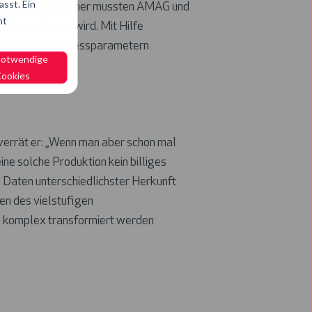
sst. Ein
esses möglich. Daher mussten AMAG und
ht
uss produziert wird. Mit Hilfe
ssungen von Prozessparametern
notwendige
n einsparen.
ookies
 verrät er: „Wenn man aber schon mal
ne solche Produktion kein billiges
 Daten unterschiedlichster Herkunft
en des vielstufigen
d komplex transformiert werden