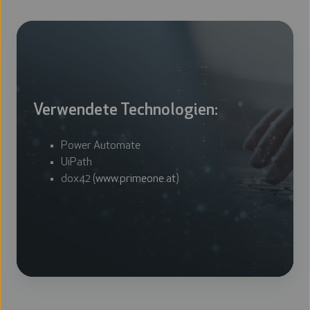
Verwendete Technologien:
Power Automate
UiPath
dox42 (
www.primeone.at
)