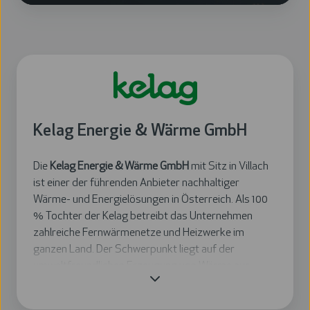
Kelag Energie & Wärme GmbH
Die
Kelag Energie & Wärme GmbH
mit Sitz in Villach
ist einer der führenden Anbieter nachhaltiger
Wärme- und Energielösungen in Österreich. Als 100
% Tochter der Kelag betreibt das Unternehmen
zahlreiche Fernwärmenetze und Heizwerke im
ganzen Land. Der Schwerpunkt liegt auf der
umweltfreundlichen Erzeugung von Wärme aus
Biomasse
,
industrieller Abwärme
und
erneuerbaren
Energiequellen
. Mit modernen Technologien und