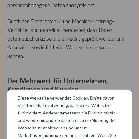
personenbezogene Daten anonymisiert.
Durch den Einsatz von KI und Machine-Learning-
Verfahren konnten wir sicherstellen, dass Daten
automatisch präzise und effizient geprüft werden und
Anomalien sowie fehlende Werte erkannt werden
können.
Der Mehrwert für Unternehmen,
Kundinnen und Kunden
Diese Webseite verwendet Cookies. Einige davon
sind technisch notwendig, dass diese Webseite
Heute profitieren sowohl die Kelag Energie & Wärme
funktioniert. Andere verbessern die Funktionalität
als auch deren Kundinnen und Kunden von der neuen
und wiederum andere dienen dazu die Nutzung der
Datenplattform. Auf Seiten des Unternehmens wurden
Webseite zu analysieren und unsere
Datensilos aufgelöst, was eine umfassende Sicht auf
Marketingbemühungen zu unterstützen. Wenn Sie