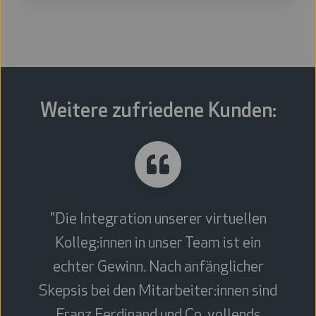
digitalen Lösungen trägt Kelag Energie & Wärme
maßgeblich zur
Dekarbonisierung der
Wärmeversorgung
bei. Das Unternehmen steht für
Nachhaltigkeit, Innovation und Verlässlichkeit
in der
österreichischen Energiewirtschaft.
www.kew.at
Weitere zufriedene Kunden:
"Die Integration unserer virtuellen
Kolleg:innen in unser Team ist ein
echter Gewinn. Nach anfänglicher
Skepsis bei den Mitarbeiter:innen sind
Franz Ferdinand und Co. vollends