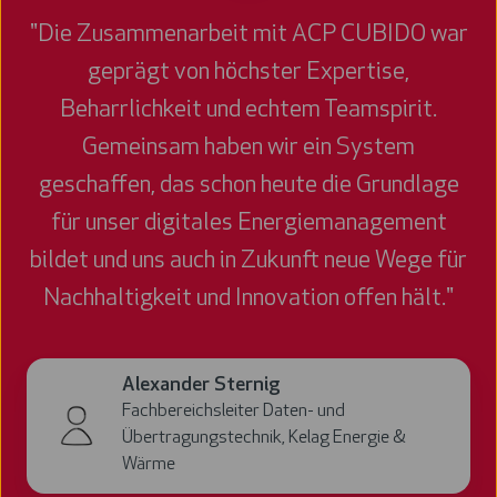
"Die Zusammenarbeit mit ACP CUBIDO war
geprägt von höchster Expertise,
Beharrlichkeit und echtem Teamspirit.
Gemeinsam haben wir ein System
geschaffen, das schon heute die Grundlage
für unser digitales Energiemanagement
bildet und uns auch in Zukunft neue Wege für
Nachhaltigkeit und Innovation offen hält."
Alexander Sternig
Fachbereichsleiter Daten- und
Übertragungstechnik, Kelag Energie &
Wärme