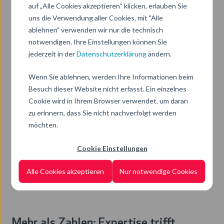
Verbrauchs- und Erzeugungsdaten ermöglicht.
auf „Alle Cookies akzeptieren“ klicken, erlauben Sie
Außerdem wurden interne Prozesse optimiert, was
uns die Verwendung aller Cookies, mit "Alle
ablehnen" verwenden wir nur die technisch
Abstimmungen effizienter gestaltet und die
notwendigen. Ihre Einstellungen können Sie
Zusammenarbeit im Unternehmen fördert.
jederzeit in der
Datenschutzerklärung
ändern.
Wie bereits erwähnt, unterliegt die Verarbeitung von
Wenn Sie ablehnen, werden Ihre Informationen beim
Zählerdaten und Kundeninformationen strengen
Besuch dieser Website nicht erfasst. Ein einzelnes
Verordnungen, die sich stets weiterentwickeln. Das
Cookie wird in Ihrem Browser verwendet, um daran
zu erinnern, dass Sie nicht nachverfolgt werden
Konzept der Plattform ermöglicht es dem Unternehmen,
möchten.
schnell und direkt auf neue Vorschriften zu reagieren –
auch im Bereich des Nachhaltigkeitsreportings. Kurz
Cookie Einstellungen
gesagt: Aus einer Datenflut wurde ein smarter, flexibler
und leistungsfähiger Datenmotor, der zukünftig das
Alle Cookies akzeptieren
Nur notwendige Cookies
Rückgrat für viele strategische Entscheidungen bildet.
Mehr als Zahlen: Expertise trifft