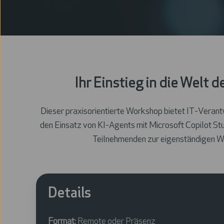
/
Data
Web
Excellence
Agentic
Governance
Development
Automation
AI
Data
Cloud
Intelligence
GenAI
Visualization
Solutions
/
Data
Software
LLM
Strategy
Maintenance
Ihr Einstieg in die Welt
Data
Software
Science
Modernization
Dieser praxisorientierte Workshop bietet IT-Verantw
IoT
den Einsatz von KI-Agents mit Microsoft Copilot Stu
Teilnehmenden zur eigenständigen We
Details
Format:
Remote oder Präsenz