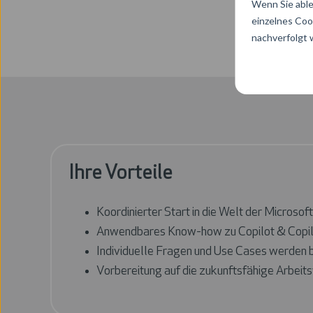
Wenn Sie able
einzelnes Coo
nachverfolgt
Ihre Vorteile
Koordinierter Start in die Welt der Microsof
Anwendbares Know-how zu Copilot & Copilo
Individuelle Fragen und Use Cases werden b
Vorbereitung auf die zukunftsfähige Arbeits