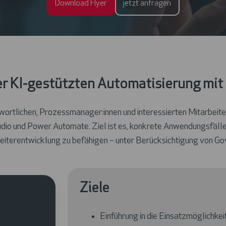
Download Flyer
jetzt anfragen
 der KI-gestützten Automatisierung mit
ortlichen, Prozessmanager:innen und interessierten Mitarbeiten
dio und Power Automate. Ziel ist es, konkrete Anwendungsfälle z
iterentwicklung zu befähigen – unter Berücksichtigung von Gov
Ziele
Einführung in die Einsatzmöglichke