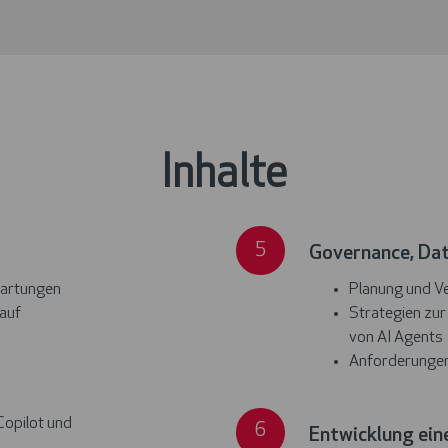
Inhalte
Governance,
5
Governance, Dat
Datenschutz
wartungen
Planung und V
und
auf
Strategien zu
Sicherheit
von AI Agents
Anforderungen
Entwicklung
Copilot und
6
Entwicklung ein