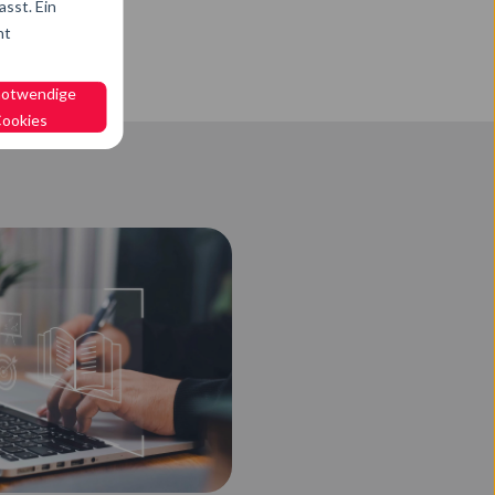
sst. Ein
ht
notwendige
ookies