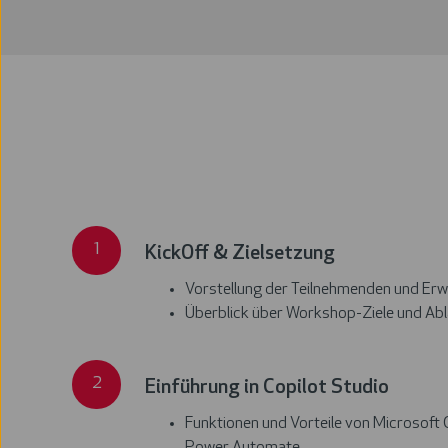
KickOff
1
KickOff & Zielsetzung
&
Vorstellung der Teilnehmenden und Er
Zielsetzung
Überblick über Workshop-Ziele und Abl
Einführung
2
Einführung in Copilot Studio
in
Funktionen und Vorteile von Microsoft 
Copilot
Power Automate