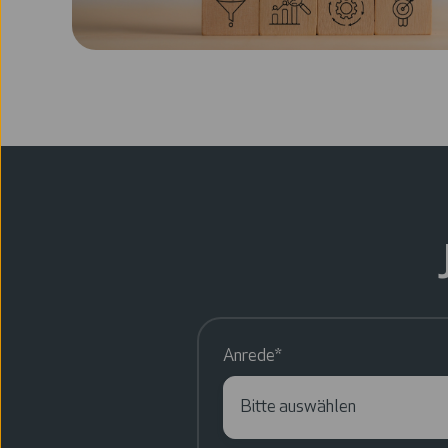
Anrede
*