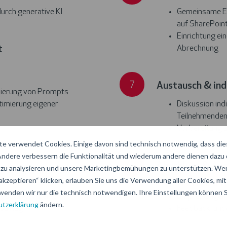
eines
durch generative KI
Gemeinsame En
ersten
auf SharePoint
Agents
Einrichtung ei
t
Abrechnung
Austausch
7
Austausch & ind
&
imierung von Prompts
timierung eigener
Diskussion ind
individuelle
Teilnehmende
Use
Vorbereitung a
Cases
e verwendet Cookies. Einige davon sind technisch notwendig, dass di
 Andere verbessern die Funktionalität und wiederum andere dienen dazu
Abschluss
8
Abschluss & Aus
zu analysieren und unsere Marketingbemühungen zu unterstützen. Wen
&
I-Agents mit Copilot
akzeptieren“ klicken, erlauben Sie uns die Verwendung aller Cookies, mit 
Zusammenfass
Ausblick
wenden wir nur die technisch notwendigen. Ihre Einstellungen können Si
ungsstarke Agents
Empfehlungen f
tzerklärung
ändern.
salltag
Feedbackrund