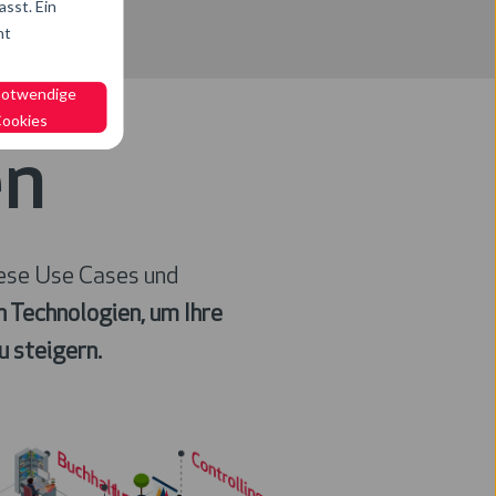
sst. Ein
ht
notwendige
ookies
en
iese Use Cases und
n Technologien, um Ihre
u steigern.