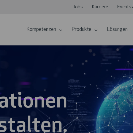
Jobs
Karriere
Events 
Kompetenzen
Produkte
Lösungen
ationen
stalten.