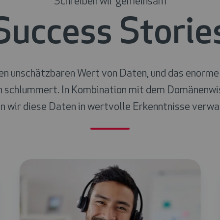
Schreiben wir gemeinsam
Success Storie
en unschätzbaren Wert von Daten, und das enorme P
 schlummert.
In Kombination mit dem Domänenwi
n wir diese Daten in wertvolle Erkenntnisse verwa
Höhere
Kundenzufriedenheit
durch
KI