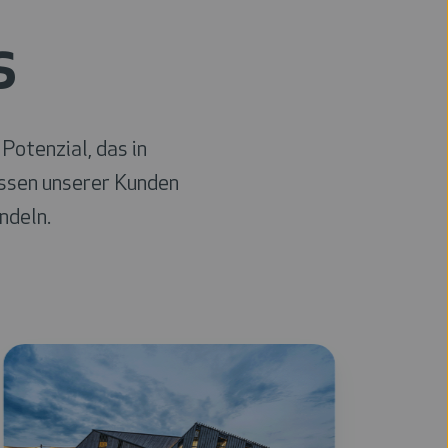
s
otenzial, das in
ssen unserer Kunden
ndeln.
360°
Kunden
Überblick
durch
mit
Digitali
"One
und