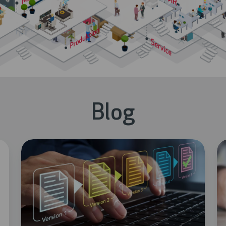
Lösungen im Detail ansehen
Blog
Power
P
BI
BI
Update
Up
Juni
Ma
2026
2