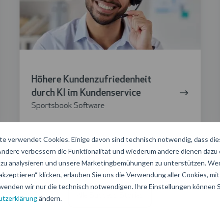
im
Kundenservice
Höhere Kundenzufriedenheit
durch KI im Kundenservice
Sportsbook Software
e verwendet Cookies. Einige davon sind technisch notwendig, dass di
 Andere verbessern die Funktionalität und wiederum andere dienen dazu
zu analysieren und unsere Marketingbemühungen zu unterstützen. Wen
akzeptieren“ klicken, erlauben Sie uns die Verwendung aller Cookies, mit 
wenden wir nur die technisch notwendigen. Ihre Einstellungen können Si
Alle Success Stories
tzerklärung
ändern.