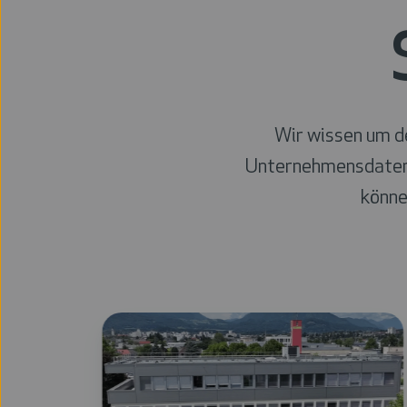
Wir wissen um d
Unternehmensdaten
könne
Mit
KI
zur
smarten