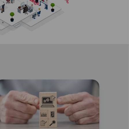
ower
date
i
026