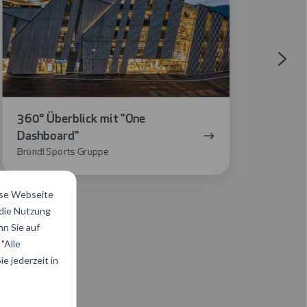
Dashboard"
KI
360° Überblick mit "One
Kun
Dashboard"
Dig
Bründl Sports Gruppe
Kwiz
ese Webseite
 die Nutzung
n Sie auf
"Alle
e jederzeit in