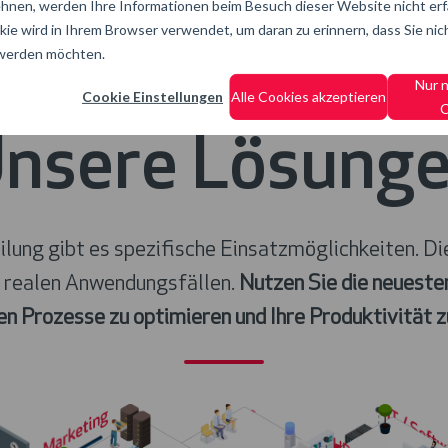
hnen, werden Ihre Informationen beim Besuch dieser Website nicht erfa
kie wird in Ihrem Browser verwendet, um daran zu erinnern, dass Sie nic
 werden möchten.
Nur 
Cookie Einstellungen
Alle Cookies akzeptieren
C
nsere Lösung
ilung gibt es spezifische Einsatzmöglichkeiten. D
 realen Anwendungsfällen.
Nutzen Sie die neueste
len Prozesse zu optimieren und Ihre Produktivität z