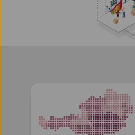
Power
BI
Update
Juli
2026