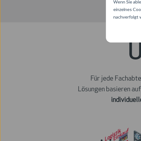
Wenn Sie able
einzelnes Coo
nachverfolgt
U
Für jede Fachabte
Lösungen basieren auf
individuel